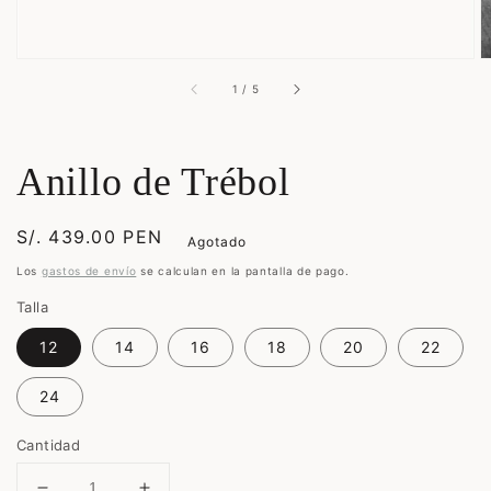
de
1
/
5
Anillo de Trébol
Precio
S/. 439.00 PEN
Agotado
habitual
Los
gastos de envío
se calculan en la pantalla de pago.
Talla
12
14
16
18
20
22
24
Cantidad