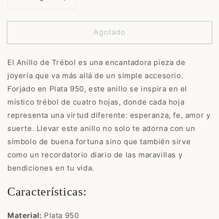
Reducir
Aumentar
cantidad
cantidad
para
para
Agotado
Anillo
Anillo
de
de
Trébol
Trébol
El Anillo de Trébol es una encantadora pieza de
joyería que va más allá de un simple accesorio.
Forjado en Plata 950, este anillo se inspira en el
místico trébol de cuatro hojas, donde cada hoja
representa una virtud diferente: esperanza, fe, amor y
suerte. Llevar este anillo no solo te adorna con un
símbolo de buena fortuna sino que también sirve
como un recordatorio diario de las maravillas y
bendiciones en tu vida.
Características:
Material:
Plata 950