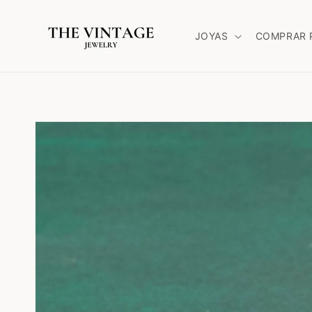
Ir
directamente
al contenido
JOYAS
COMPRAR 
Ir
directamente
a la
información
del producto