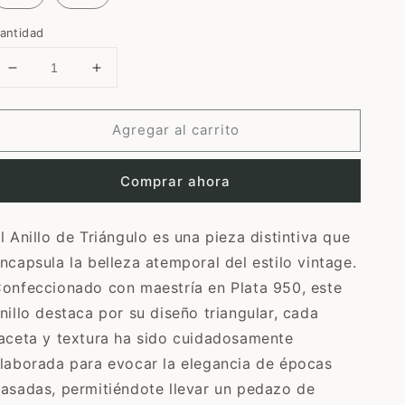
antidad
Reducir
Aumentar
cantidad
cantidad
para
para
Agregar al carrito
Anillo
Anillo
de
de
triángulo
triángulo
Comprar ahora
l Anillo de Triángulo es una pieza distintiva que
ncapsula la belleza atemporal del estilo vintage.
onfeccionado con maestría en Plata 950, este
nillo destaca por su diseño triangular, cada
aceta y textura ha sido cuidadosamente
laborada para evocar la elegancia de épocas
asadas, permitiéndote llevar un pedazo de