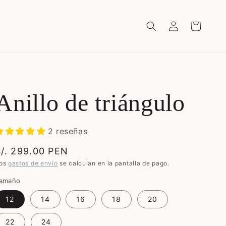
Iniciar
Carrito
sesión
Anillo de triángulo
2 reseñas
Precio
S/. 299.00 PEN
abitual
os
gastos de envío
se calculan en la pantalla de pago.
amaño
12
14
16
18
20
22
24