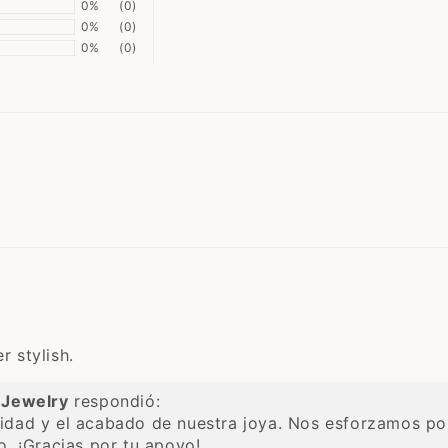
0%
(0)
0%
(0)
0%
(0)
r stylish.
Jewelry
respondió:
idad y el acabado de nuestra joya. Nos esforzamos po
o. ¡Gracias por tu apoyo!